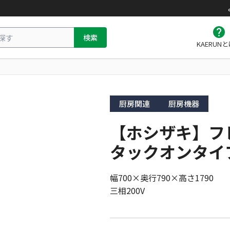
検索
KAERUN
厨房関連
厨房機器
【ホシザキ】フ
タックオンタイプ 
幅700×奥行790×高さ1790

三相200V