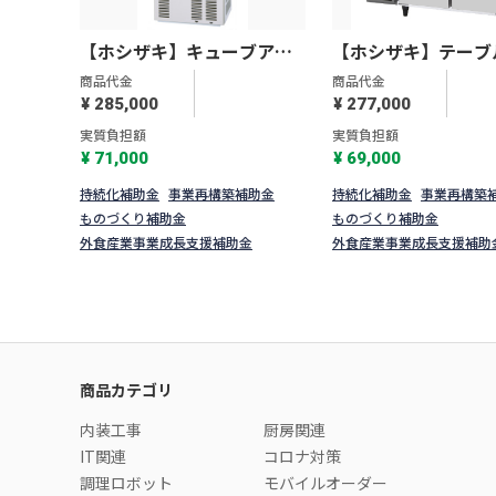
【ホシザキ】キューブアイ
【ホシザキ】テーブ
スメーカー スライド扉タイ
凍冷蔵庫Ｇタイプ RF
商品代金
商品代金
プ IM-35SM-2
120SNG-1
¥ 285,000
¥ 277,000
実質負担額
実質負担額
¥ 71,000
¥ 69,000
持続化補助金
事業再構築補助金
持続化補助金
事業再構築
ものづくり補助金
ものづくり補助金
外食産業事業成長支援補助金
外食産業事業成長支援補助
商品カテゴリ
内装工事
厨房関連
IT関連
コロナ対策
調理ロボット
モバイルオーダー