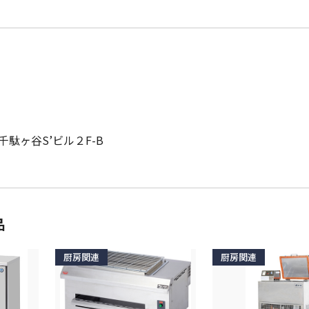
千駄ヶ谷S’ビル２F-B
品
厨房関連
厨房関連