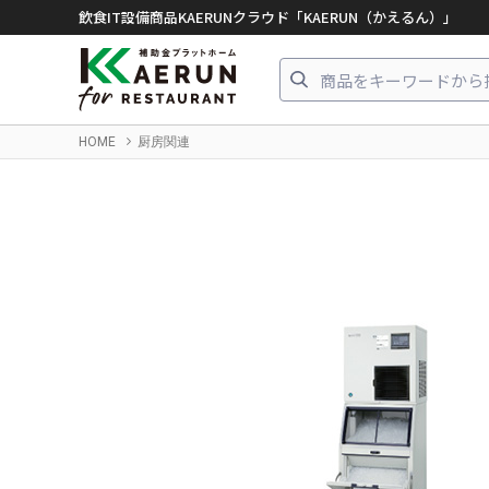
飲食IT設備商品KAERUNクラウド「KAERUN（かえるん）」
HOME
厨房関連