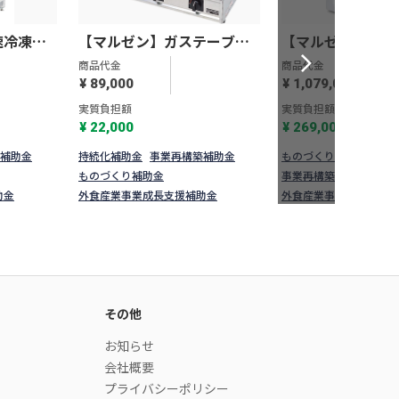
速冷凍
【マルゼン】ガステーブル
【マルゼン】真
コンロ＜親子＞ M-213C
V-492G
商品代金
商品代金
¥ 89,000
¥ 1,079,000
実質負担額
実質負担額
¥ 22,000
¥ 269,000
補助金
持続化補助金
事業再構築補助金
ものづくり補助金
持続
ものづくり補助金
事業再構築補助金
助金
外食産業事業成長支援補助金
外食産業事業成長支援補
その他
お知らせ
会社概要
プライバシーポリシー