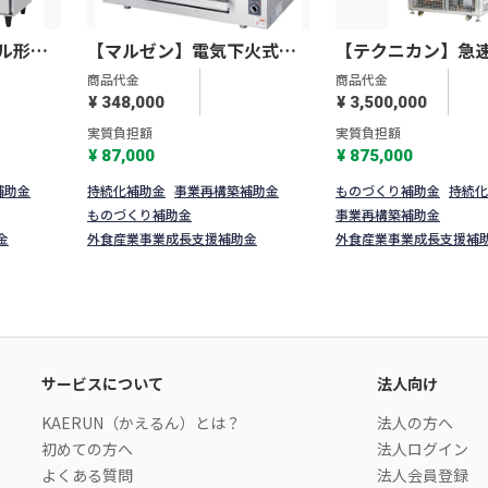
ル形冷
【マルゼン】電気下火式焼
【テクニカン】急
T-
物器 兼用型 MEK-204C
機 S-220W
商品代金
商品代金
¥ 348,000
¥ 3,500,000
実質負担額
実質負担額
¥ 87,000
¥ 875,000
補助金
持続化補助金
事業再構築補助金
ものづくり補助金
持続化
ものづくり補助金
事業再構築補助金
金
外食産業事業成長支援補助金
外食産業事業成長支援補
サービスについて
法人向け
KAERUN（かえるん）とは？
法人の方へ
初めての方へ
法人ログイン
よくある質問
法人会員登録