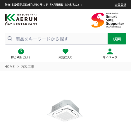
飲食IT設備商品KAERUNクラウド「KAERUN（かえるん）」
会員登録
検索
KAERUNとは？
お気に入り
マイページ
HOME
内装工事