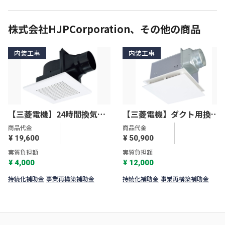
株式会社HJPCorporation、その他の商品
内装工事
内装工事
【三菱電機】24時間換気機
【三菱電機】ダクト用換気
能付換気扇 ダクト用換気
扇 天井埋込形 VD-
商品代金
商品代金
扇 VD-10ZLC13-S
20ZXP13-FP
¥ 19,600
¥ 50,900
実質負担額
実質負担額
¥ 4,000
¥ 12,000
持続化補助金
事業再構築補助金
持続化補助金
事業再構築補助金