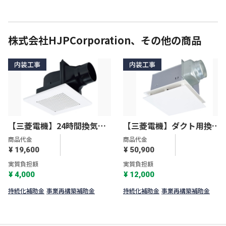
株式会社HJPCorporation、その他の商品
内装工事
内装工事
【三菱電機】24時間換気機
【三菱電機】ダクト用換気
能付換気扇 ダクト用換気
扇 天井埋込形 VD-
商品代金
商品代金
扇 VD-10ZLC13-S
20ZXP13-FP
¥ 19,600
¥ 50,900
実質負担額
実質負担額
¥ 4,000
¥ 12,000
持続化補助金
事業再構築補助金
持続化補助金
事業再構築補助金