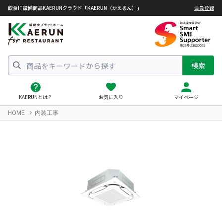
飲食IT設備商品KAERUNクラウド「KAERUN（かえるん）」
会員登録
検索
KAERUNとは？
お気に入り
マイページ
HOME
内装工事