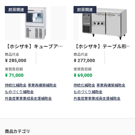
厨房関連
厨房関連
【ホシザキ】キューブアイ
【ホシザキ】テーブル形冷
スメーカー スライド扉タイ
凍冷蔵庫Ｇタイプ RFT-
商品代金
商品代金
プ IM-35SM-2
120SNG-1
¥ 285,000
¥ 277,000
実質負担額
実質負担額
¥ 71,000
¥ 69,000
持続化補助金
事業再構築補助金
持続化補助金
事業再構築補助金
ものづくり補助金
ものづくり補助金
外食産業事業成長支援補助金
外食産業事業成長支援補助金
商品カテゴリ