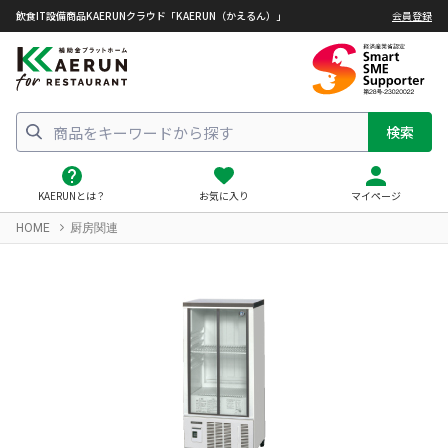
飲食IT設備商品KAERUNクラウド「KAERUN（かえるん）」
会員登録
検索
KAERUNとは？
お気に入り
マイページ
HOME
厨房関連