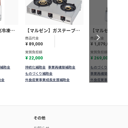
速冷凍
【マルゼン】ガステーブル
【マルゼン】真
コンロ＜親子＞ M-213C
V-492G
商品代金
商品代金
¥ 89,000
¥ 1,079,000
実質負担額
実質負担額
¥ 22,000
¥ 269,000
補助金
持続化補助金
事業再構築補助金
ものづくり補助金
持続
ものづくり補助金
事業再構築補助金
助金
外食産業事業成長支援補助金
外食産業事業成長支援補
その他