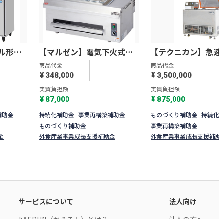
ル形冷
【マルゼン】電気下火式焼
【テクニカン】急
T-
物器 兼用型 MEK-204C
機 S-220W
商品代金
商品代金
¥ 348,000
¥ 3,500,000
実質負担額
実質負担額
¥ 87,000
¥ 875,000
補助金
持続化補助金
事業再構築補助金
ものづくり補助金
持続化
ものづくり補助金
事業再構築補助金
金
外食産業事業成長支援補助金
外食産業事業成長支援補
サービスについて
法人向け