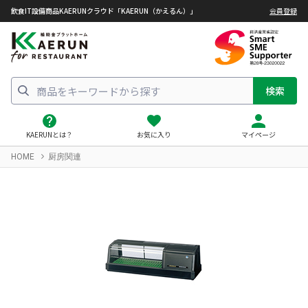
飲食IT設備商品KAERUNクラウド「KAERUN（かえるん）」
会員登録
検索
KAERUNとは？
お気に入り
マイページ
HOME
厨房関連