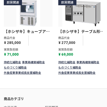
厨房関連
厨房関連
【ホシザキ】キューブアイ
【ホシザキ】テーブル形冷
スメーカー スライド扉タイ
凍冷蔵庫Ｇタイプ RFT-
商品代金
商品代金
プ IM-35SM-2
120SNG-1
¥ 285,000
¥ 277,000
実質負担額
実質負担額
¥ 71,000
¥ 69,000
持続化補助金
事業再構築補助金
持続化補助金
事業再構築補助金
ものづくり補助金
ものづくり補助金
外食産業事業成長支援補助金
外食産業事業成長支援補助金
商品カテゴリ