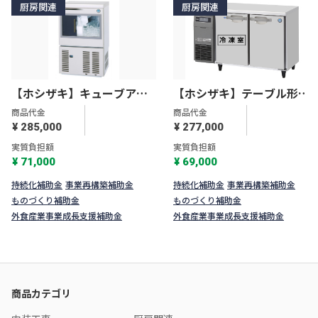
厨房関連
厨房関連
【ホシザキ】キューブアイ
【ホシザキ】テーブル形冷
スメーカー スライド扉タイ
凍冷蔵庫Ｇタイプ RFT-
商品代金
商品代金
プ IM-35SM-2
120SNG-1
¥ 285,000
¥ 277,000
実質負担額
実質負担額
¥ 71,000
¥ 69,000
持続化補助金
事業再構築補助金
持続化補助金
事業再構築補助金
ものづくり補助金
ものづくり補助金
外食産業事業成長支援補助金
外食産業事業成長支援補助金
商品カテゴリ