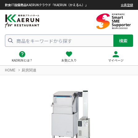
飲食IT設備商品KAERUNクラウド「KAERUN（かえるん）」
会員登録
検索
KAERUNとは？
お気に入り
マイページ
HOME
厨房関連