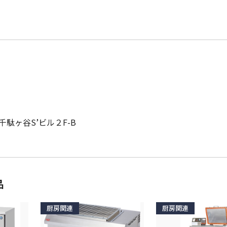
千駄ヶ谷S’ビル２F-B
品
厨房関連
厨房関連