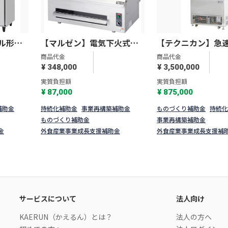
ル形冷
【マルゼン】電気下火式焼
【テクニカン】急
T-
物器 兼用型 MEK-204C
機 S-220W
商品代金
商品代金
¥ 348,000
¥ 3,500,000
実質負担額
実質負担額
¥ 87,000
¥ 875,000
補助金
持続化補助金
事業再構築補助金
ものづくり補助金
持続化
ものづくり補助金
事業再構築補助金
金
外食産業事業成長支援補助金
外食産業事業成長支援補
サービスについて
法人向け
KAERUN（かえるん）とは？
法人の方へ