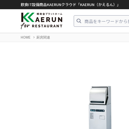
飲食IT設備商品KAERUNクラウド「KAERUN（かえるん）」
HOME
厨房関連