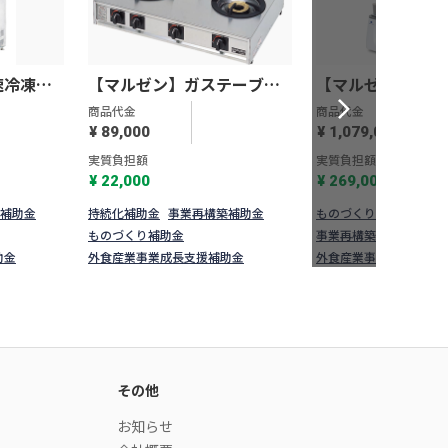
速冷凍
【マルゼン】ガステーブル
【マルゼン】真
コンロ＜親子＞ M-213C
V-492G
商品代金
商品代金
¥ 89,000
¥ 1,079,000
実質負担額
実質負担額
¥ 22,000
¥ 269,000
補助金
持続化補助金
事業再構築補助金
ものづくり補助金
持続
ものづくり補助金
事業再構築補助金
助金
外食産業事業成長支援補助金
外食産業事業成長支援補
その他
お知らせ