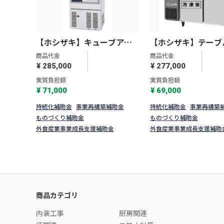
【ホシザキ】キューブアイ
【ホシザキ】テーブ
スメーカー スライド扉タイ
凍冷蔵庫Ｇタイプ RF
商品代金
商品代金
プ IM-35SM-2
120SNG-1
¥ 285,000
¥ 277,000
実質負担額
実質負担額
¥ 71,000
¥ 69,000
持続化補助金
事業再構築補助金
持続化補助金
事業再構築
ものづくり補助金
ものづくり補助金
外食産業事業成長支援補助金
外食産業事業成長支援補助
商品カテゴリ
内装工事
厨房関連