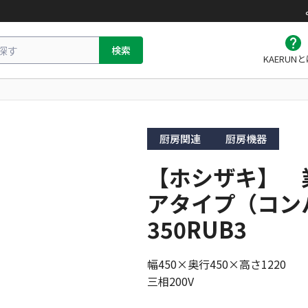
検索
KAERUN
厨房関連
厨房機器
【ホシザキ】 
アタイプ（コン
350RUB3
幅450×奥行450×高さ1220

三相200V