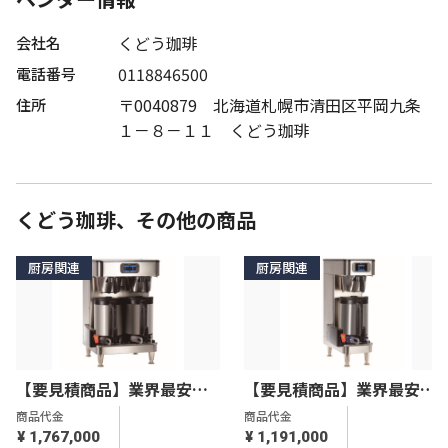
くどう珈琲
会社名
0118846500
電話番号
〒0040879 北海道札幌市清田区平岡九条
住所
１－８－１１ くどう珈琲
くどう珈琲、その他の商品
厨房関連
厨房関連
【要見積商品】業界最安
【要見積商品】業界最安
値！！BUNN ICB SHツイン
値！！BUNN ICB SHシング
商品代金
商品代金
Platinum Edition
ルPlatinum Edition
¥ 1,767,000
¥ 1,191,000