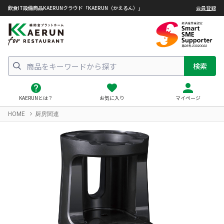
飲食IT設備商品KAERUNクラウド「KAERUN（かえるん）」
会員登録
検索
KAERUNとは？
お気に入り
マイページ
HOME
厨房関連