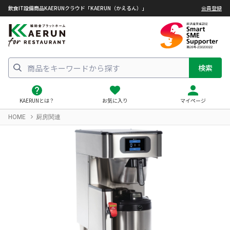
飲食IT設備商品KAERUNクラウド「KAERUN（かえるん）」
会員登録
検索
KAERUNとは？
お気に入り
マイページ
HOME
厨房関連