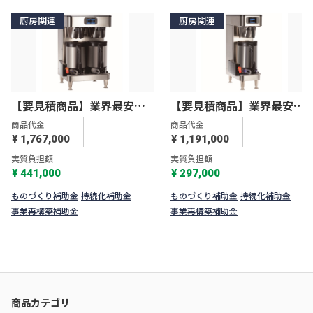
厨房関連
厨房関連
【要見積商品】業界最安
【要見積商品】業界最安
値！！BUNN ICB SHツイン
値！！BUNN ICB SHシング
商品代金
商品代金
Platinum Edition
ルPlatinum Edition
¥ 1,767,000
¥ 1,191,000
実質負担額
実質負担額
¥ 441,000
¥ 297,000
ものづくり補助金
持続化補助金
ものづくり補助金
持続化補助金
事業再構築補助金
事業再構築補助金
商品カテゴリ